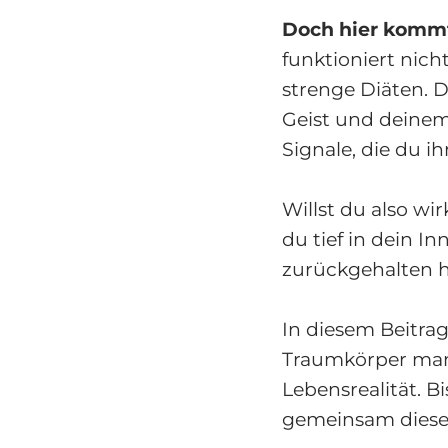
Doch hier kommt
funktioniert nich
strenge Diäten. 
Geist und deinem
Signale, die du i
Willst du also w
du tief in dein I
zurückgehalten 
In diesem Beitra
Traumkörper manif
Lebensrealität. B
gemeinsam dies