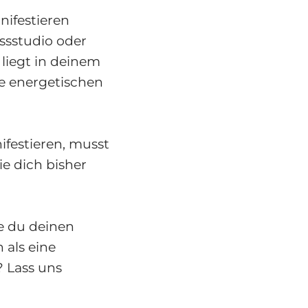
ifestieren
essstudio oder
liegt in deinem
ie energetischen
festieren, musst
ie dich bisher
e du deinen
 als eine
? Lass uns