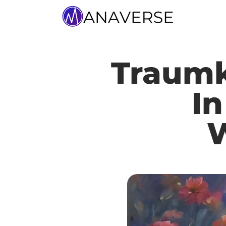
Traumk
In