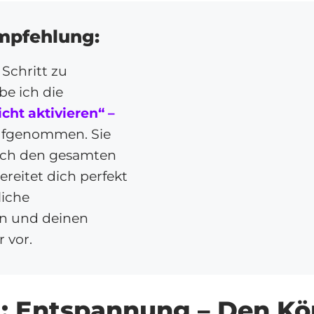
mpfehlung:
Schritt zu
be ich die
ht aktivieren“ –
fgenommen. Sie
urch den gesamten
reitet dich perfekt
liche
on und deinen
 vor.
tt: Entspannung – Den Kö