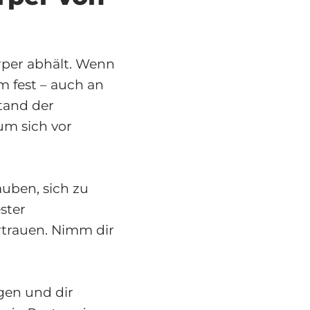
örper abhält. Wenn
em fest – auch an
tand der
um sich vor
auben, sich zu
ster
rtrauen. Nimm dir
gen und dir