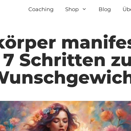
Coaching
Shop
Blog
Üb
örper manifes
 7 Schritten 
Wunschgewich