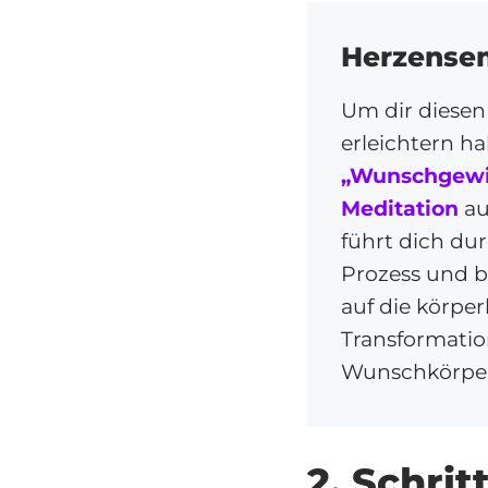
Herzense
Um dir diesen 
erleichtern ha
„Wunschgewic
Meditation
au
führt dich d
Prozess und be
auf die körper
Transformati
Wunschkörper
2. Schri